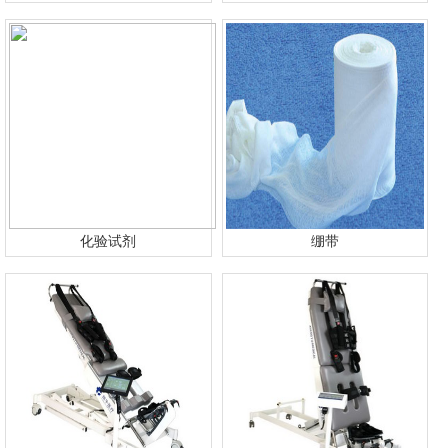
化验试剂
绷带