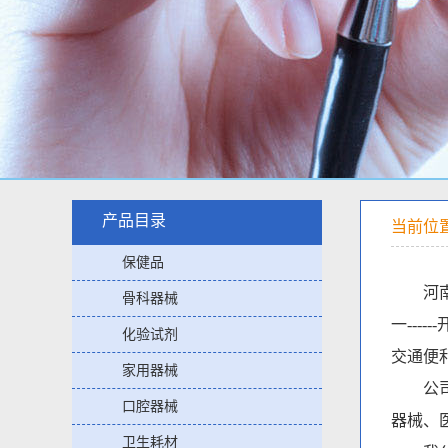
产品目录
当前位
保健品
河南华
骨科器械
一--
化验试剂
交通便
家用器械
公司自
口腔器械
器械、
卫生耗材