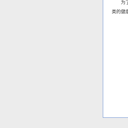
为了人
类的健