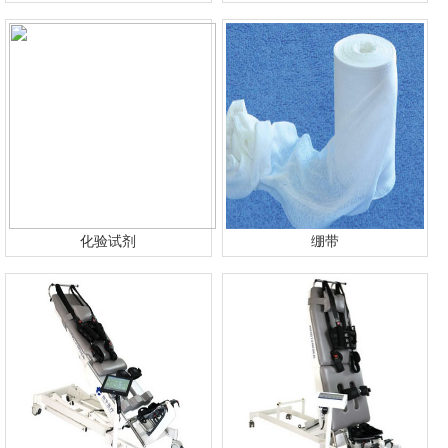
化验试剂
绷带