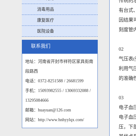
传统的
消毒用品
有台式
因结果
康复医疗
刻度管
医院设备
联系我们
02
气压表(
地址：河南省开封市祥符区家具街南
利用气
段路西
的准确
电话：0372-8251588 / 26681599
手机：15093982555 / 13069332088 /
03
13295084666
电子血
邮箱：huayuan@126.com
电子血
网站：http://www.hnhyylqx.com/
压，下