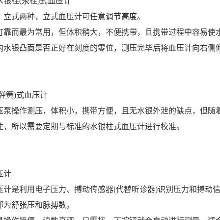
水银柱(汞柱)式血压计
、立式两种，立式血压计可任意调节高度。
可靠而最为常用，但体积稍大，不便携带，且携带过程中容易使
内水银凸面是否正好在刻度的零位，测压完毕后将血压计向右侧倾
弹簧)式血压计
压泵操作测压，体积小，携带方便，且无水银外泄的缺点，但随
性，所以需要定期与标准的水银柱式血压计进行校准。
压计
压计是利用电子压力、搏动传感器(代替听诊器)识别压力和搏动
部为舒张压和脉搏数。