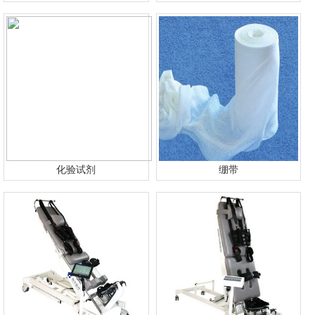
化验试剂
绷带